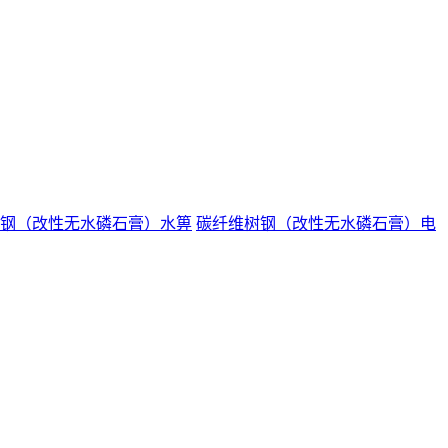
钢（改性无水磷石膏）水箅
碳纤维树钢（改性无水磷石膏）电