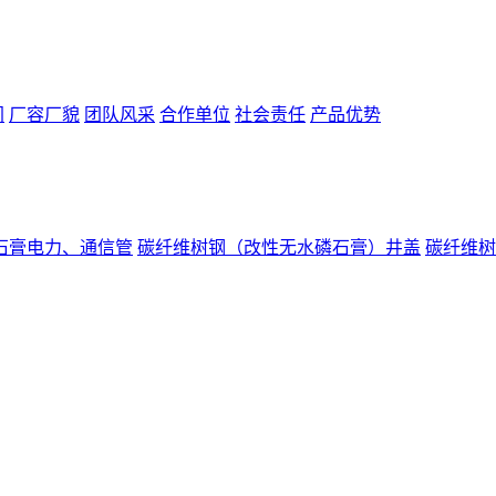
间
厂容厂貌
团队风采
合作单位
社会责任
产品优势
石膏电力、通信管
碳纤维树钢（改性无水磷石膏）井盖
碳纤维树