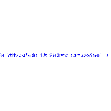
钢（改性无水磷石膏）水箅
碳纤维树钢（改性无水磷石膏）电