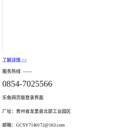
了解详情 >>
服务热线 ——
0854-
7025566
乐鱼网页版登录界面
厂址：贵州省龙里县北部工业园区
邮箱：GCSY7140172@163.com