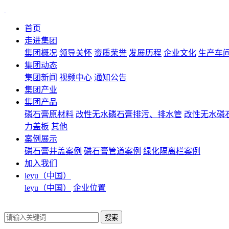
首页
走进集团
集团概况
领导关怀
资质荣誉
发展历程
企业文化
生产车
集团动态
集团新闻
视频中心
通知公告
集团产业
集团产品
磷石膏原材料
改性无水磷石膏排污、排水管
改性无水磷
力盖板
其他
案例展示
磷石膏井盖案例
磷石膏管道案例
绿化隔离栏案例
加入我们
leyu（中国）
leyu（中国）
企业位置