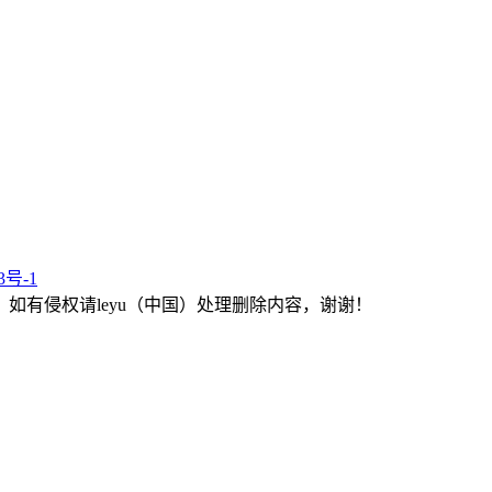
3号-1
如有侵权请leyu（中国）处理删除内容，谢谢！