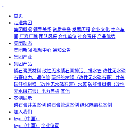
首页
走进集团
集团概况
领导关怀
资质荣誉
发展历程
企业文化
生产车
间
厂容厂貌
团队风采
合作单位
社会责任
产品优势
集团动态
集团新闻
视频中心
通知公告
集团产业
集团产品
磷石膏原材料
改性无水磷石膏排污、排水管
改性无水磷
石膏电力、通信管
碳纤维树钢（改性无水磷石膏）井盖
碳纤维树钢（改性无水磷石膏）水箅
碳纤维树钢（改性
无水磷石膏）电力盖板
其他
案例展示
磷石膏井盖案例
磷石膏管道案例
绿化隔离栏案例
加入我们
leyu（中国）
leyu（中国）
企业位置