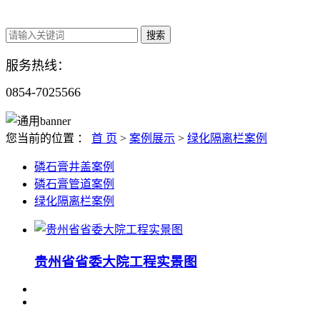
服务热线：
0854-
7025566
您当前的位置 ：
首 页
>
案例展示
>
绿化隔离栏案例
磷石膏井盖案例
磷石膏管道案例
绿化隔离栏案例
贵州省省委大院工程实景图