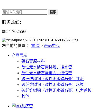
服务热线：
0854-
7025566
您当前的位置 ：
首 页
>
产品中心
产品展示
磷石膏原材料
改性无水磷石膏排污、排水管
改性无水磷石膏电力、通信管
碳纤维树钢（改性无水磷石膏）井盖
碳纤维树钢（改性无水磷石膏）水箅
碳纤维树钢（改性无水磷石膏）电力盖板
其他