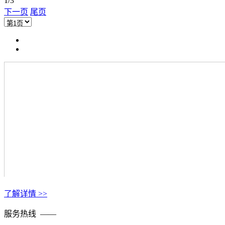
1/3
下一页
尾页
了解详情 >>
服务热线 ——