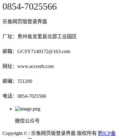
0854-
7025566
乐鱼网页版登录界面
厂址：贵州省龙里县北部工业园区
邮箱：GCSY7140172@163.com
网址：www.accesrh.com
邮编：551200
电话：0854-7025566
微信公众号
Copyright © / 乐鱼网页版登录界面 版权所有
黔ICP备